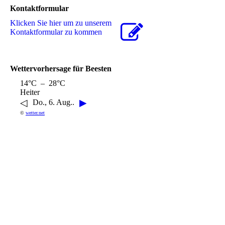
Kontaktformular
Klicken Sie hier um zu unserem
Kon­takt­for­mu­lar zu kommen
Wettervorhersage für Beesten
14°C – 28°C
Heiter
◁
▶
Do., 6. Aug..
©
wetter.net