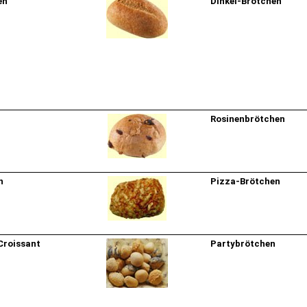
en
Dinkel-Brötchen
Rosinenbrötchen
n
Pizza-Brötchen
Croissant
Partybrötchen