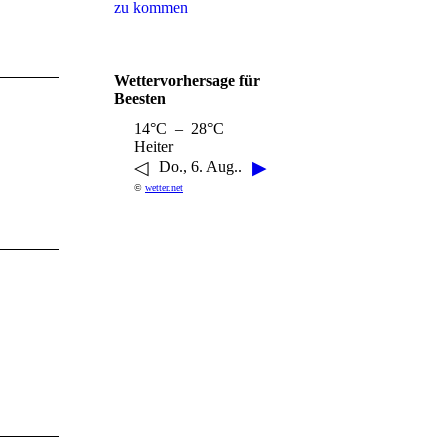
zu kommen
Wettervorhersage für
Beesten
14°C – 28°C
Heiter
◁
▶
Do., 6. Aug..
©
wetter.net