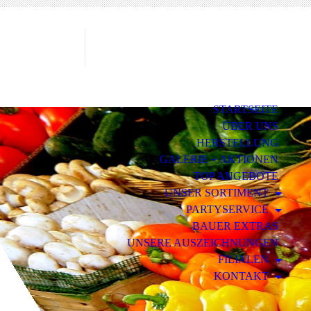
STARTSEITE
ÜBER UNS
HERSTELLUNG
GALERIE + AKTIONEN
TOP ANGEBOTE
UNSER SORTIMENT
PARTYSERVICE
BAUER EXTRAS
UNSERE AUSZEICHNUNGEN
FILIALEN
KONTAKT